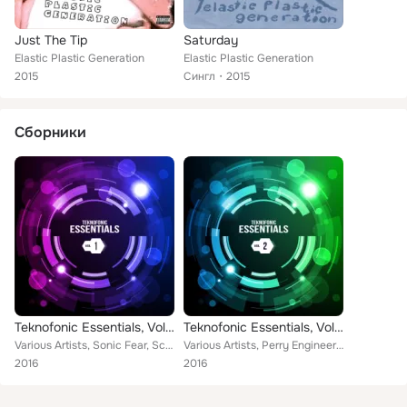
Just The Tip
Saturday
Elastic Plastic Generation
Elastic Plastic Generation
2015
Сингл
2015
Сборники
Teknofonic Essentials, Vol. 1
Teknofonic Essentials, Vol. 2
Various Artists, Sonic Fear, Scott Cameron, Ermias, Perry Engineering, Time No More, 3logit, Derrick Anthony, Hypnotriq, Boom, A...
Various Artists, Perry Engineering, Ermias, Current Control, 3logit, She's Excited!, Boom, S.G.B., Elastic Plastic Generation, J...
2016
2016