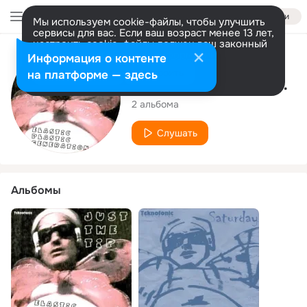
Войти
Мы используем cookie-файлы, чтобы улучшить
сервисы для вас. Если ваш возраст менее 13 лет,
настроить cookie-файлы должен ваш законный
представитель.
Больше информации
Исполнитель
Информация о контенте
Разрешить все
Настроить
на платформе — здесь
Elastic Plastic Generation
2 альбома
Слушать
Альбомы