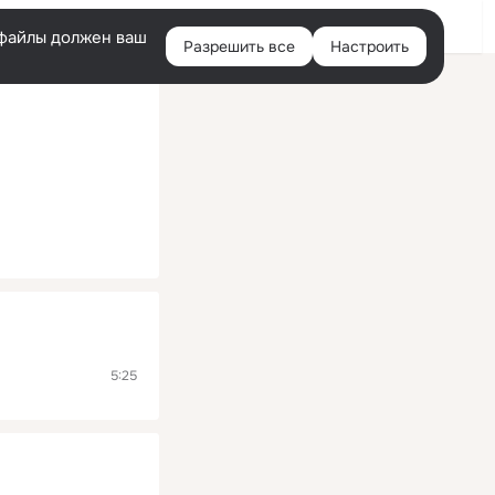
Помощь
Войти
й
e-файлы должен ваш
Разрешить все
Настроить
Правая
колонка
5:25