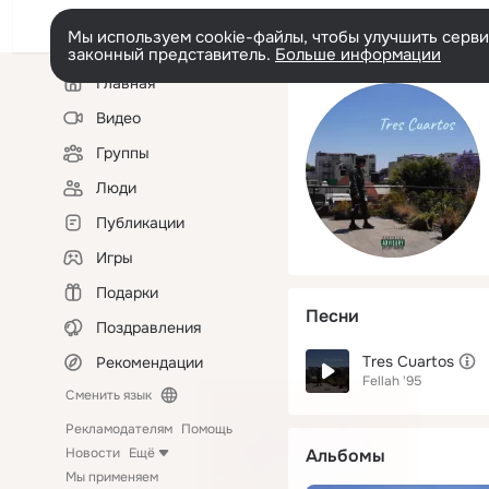
Мы используем cookie-файлы, чтобы улучшить сервис
законный представитель.
Больше информации
Левая
Главная
колонка
Видео
Группы
Люди
Публикации
Игры
Подарки
Песни
Поздравления
Tres Cuartos
Рекомендации
Fellah '95
Сменить язык
Рекламодателям
Помощь
Новости
Ещё
Альбомы
Мы применяем