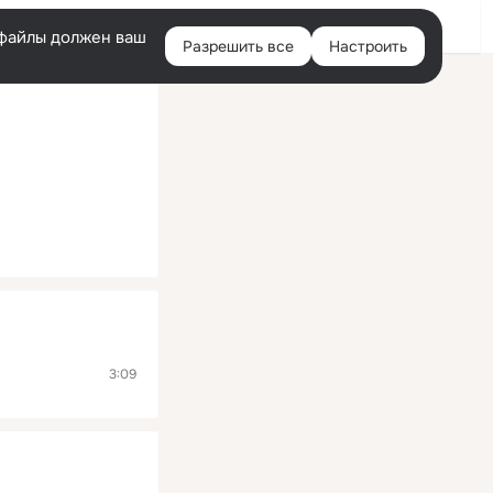
Помощь
Войти
й
e-файлы должен ваш
Разрешить все
Настроить
Правая
колонка
3:09