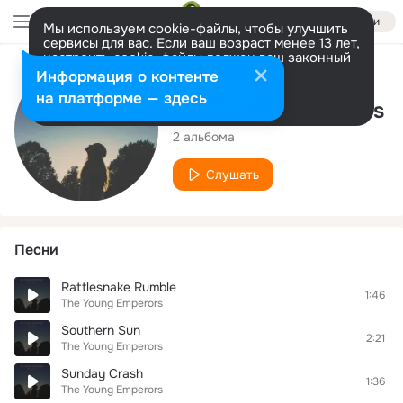
Войти
Мы используем cookie-файлы, чтобы улучшить
сервисы для вас. Если ваш возраст менее 13 лет,
настроить cookie-файлы должен ваш законный
представитель.
Больше информации
Исполнитель
Информация о контенте
Разрешить все
Настроить
на платформе — здесь
The Young Emperors
2 альбома
Слушать
Песни
Rattlesnake Rumble
1:46
The Young Emperors
Southern Sun
2:21
The Young Emperors
Sunday Crash
1:36
The Young Emperors