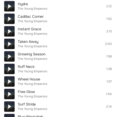
Hydra
2:12
The Young Emperors
Cadillac Corner
1:52
The Young Emperors
Instant Grace
2:13
The Young Emperors
Taken Away
2:00
The Young Emperors
Growing Season
1:56
The Young Emperors
Ruff Neck
1:38
The Young Emperors
Wheel House
1:57
The Young Emperors
Free Glow
1:54
The Young Emperors
Surf Stride
2:14
The Young Emperors
Blue Wind High