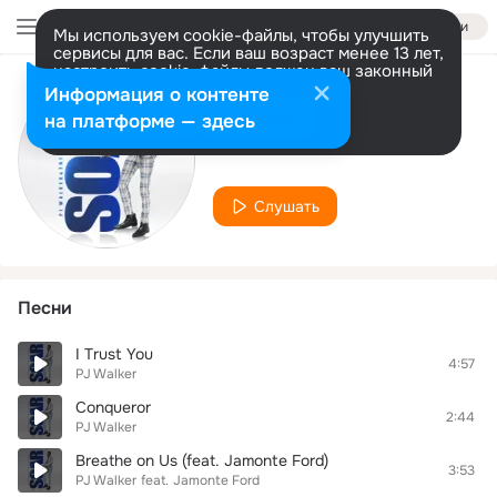
Войти
Мы используем cookie-файлы, чтобы улучшить
сервисы для вас. Если ваш возраст менее 13 лет,
настроить cookie-файлы должен ваш законный
представитель.
Больше информации
Информация о контенте
Исполнитель
Разрешить все
Настроить
на платформе — здесь
PJ Walker
Слушать
Песни
I Trust You
4:57
PJ Walker
Conqueror
2:44
PJ Walker
Breathe on Us (feat. Jamonte Ford)
3:53
PJ Walker
feat.
Jamonte Ford