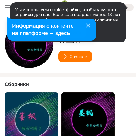
Войти
Мы используем cookie-файлы, чтобы улучшить
сервисы для вас. Если ваш возраст менее 13 лет,
настроить cookie-файлы должен ваш законный
представитель.
Больше информации
Информация о контенте
Исполнитель
Разрешить все
Настроить
на платформе — здесь
韩亚浪
Слушать
Сборники