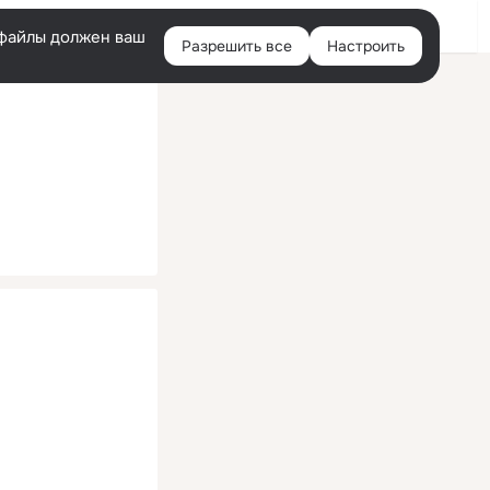
Помощь
Войти
й
e-файлы должен ваш
Разрешить все
Настроить
Правая
колонка