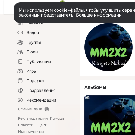
Мы используем cookie-файлы, чтобы улучшить сервис
законный представитель.
Больше информации
Левая
Главная
колонка
Видео
Группы
Люди
Публикации
Игры
Подарки
Альбомы
Поздравления
Рекомендации
Сменить язык
Рекламодателям
Помощь
Новости
Ещё
Мы применяем