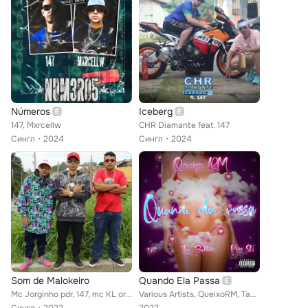
Números
Iceberg
147, Mxrcellw
CHR Diamante feat. 147
Сингл
2024
Сингл
2024
Som de Malokeiro
Quando Ela Passa
Mc Jorginho pdr, 147, mc KL original
Various Artists, QueixoRM, Tay Baldan, 147, drão sn