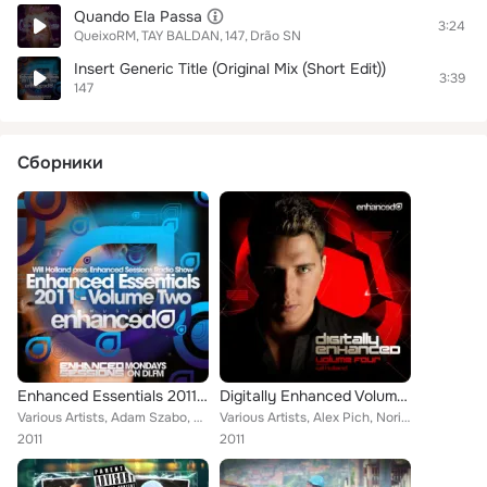
Quando Ela Passa
3:24
QueixoRM
TAY BALDAN
147
Drão SN
Insert Generic Title (Original Mix (Short Edit))
3:39
147
Сборники
Enhanced Essentials 2011 Vol 2
Digitally Enhanced Volume Four, Mixed by Will Holland
Various Artists, Adam Szabo, Levann, Lang & Yep, Temple One, Sonic Element, Will Holland, Arty, Eximinds, Sundriver, 147 feat. T...
Various Artists, Alex Pich, Norin & Rad, Daniel Kandi, 147, Juventa, Stonevalley, Agulo, Ad Brown, Temple One, Arty, Sequentia, ...
2011
2011