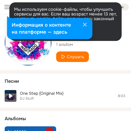
Войти
Мы используем cookie-файлы, чтобы улучшить
сервисы для вас. Если ваш возраст менее 13 лет,
настроить cookie-файлы должен ваш законный
представитель.
Больше информации
Исполнитель
Информация о контенте
Разрешить все
Настроить
на платформе — здесь
DJ Stuff
1 альбом
Слушать
Песни
One Step (Original Mix)
8:03
DJ Stuff
Альбомы