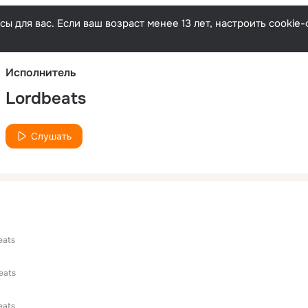
Русски
ы для вас. Если ваш возраст менее 13 лет, настроить cooki
Исполнитель
Lordbeats
Слушать
eats
eats
eats