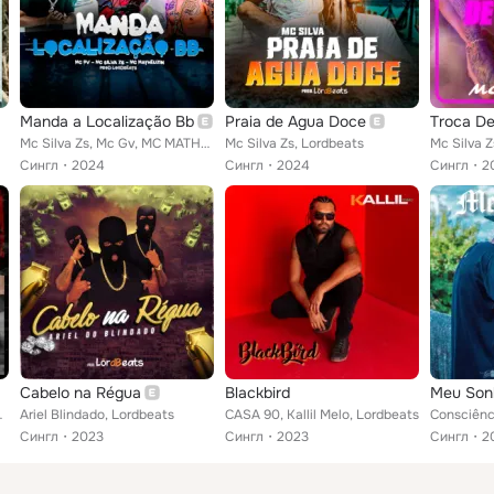
Manda a Localização Bb
Praia de Agua Doce
Troca De
Mc Silva Zs, Mc Gv, MC MATHEUZIN feat. Lordbeats
Mc Silva Zs, Lordbeats
Mc Silva Z
Сингл
2024
Сингл
2024
Сингл
2
Cabelo na Régua
Blackbird
Meu Son
o Rocknwood
Ariel Blindado, Lordbeats
CASA 90, Kallil Melo, Lordbeats
Сингл
2023
Сингл
2023
Сингл
2