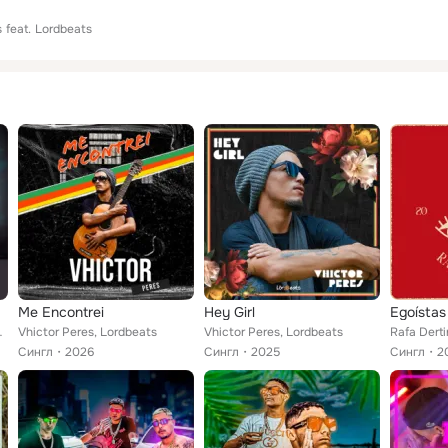
s
feat.
Lordbeats
Me Encontrei
Hey Girl
Egoístas
ordbeats
Vhictor Peres, Lordbeats
Vhictor Peres, Lordbeats
Rafa Derti
Сингл
2026
Сингл
2025
Сингл
2