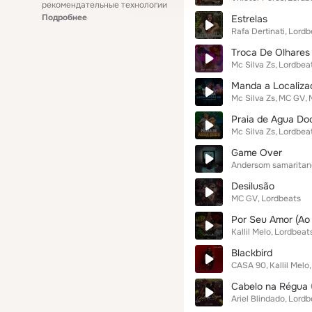
рекомендательные технологии
Подробнее
Estrelas
Rafa Dertinati
Lordb
Troca De Olhares
Mc Silva Zs
Lordbea
Manda a Localiza
Mc Silva Zs
MC GV
Praia de Agua Do
Mc Silva Zs
Lordbea
Game Over
Andersom samaritan
Desilusão
MC GV
Lordbeats
Por Seu Amor (Ao 
Kallil Melo
Lordbeat
Blackbird
CASA 90
Kallil Melo
Cabelo na Régua
Ariel Blindado
Lordb