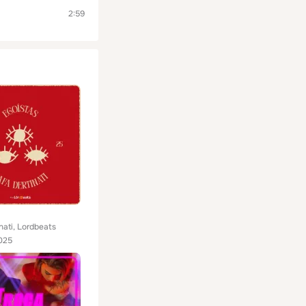
2:59
nati, Lordbeats
025