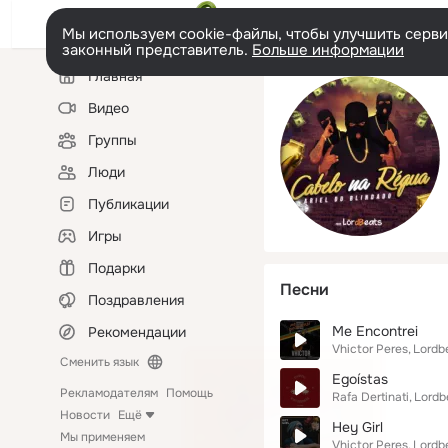
Мы используем cookie-файлы, чтобы улучшить сервис
законный представитель.
Больше информации
Левая
Главная
колонка
Видео
Группы
Люди
Публикации
Игры
Подарки
Песни
Поздравления
Me Encontrei
Рекомендации
Vhictor Peres
Lordb
Сменить язык
Egoístas
Рекламодателям
Помощь
Rafa Dertinati
Lordb
Новости
Ещё
Hey Girl
Мы применяем
Vhictor Peres
Lordb