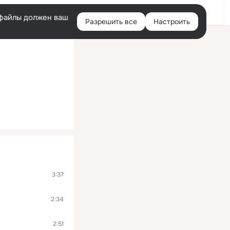
Помощь
Войти
й
e-файлы должен ваш
Разрешить все
Настроить
Правая
колонка
3:37
2:34
2:51