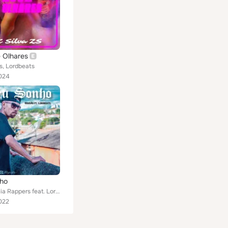
 Olhares
s, Lordbeats
024
ho
Consciência Rappers feat. Lordbeats
022