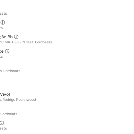
eats
ts
ção Bb
MC MATHEUZIN
feat.
Lordbeats
ce
ts
o
Lordbeats
Vivo)
s
Rodrigo Rocknwood
Lordbeats
eats