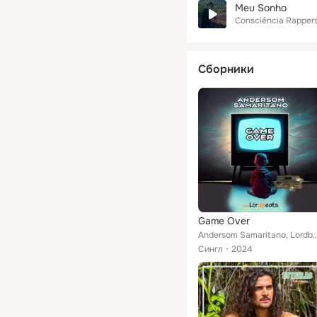
Meu Sonho
Consciência Rapper
Сборники
Game Over
Andersom Samaritano, L
Сингл
2024