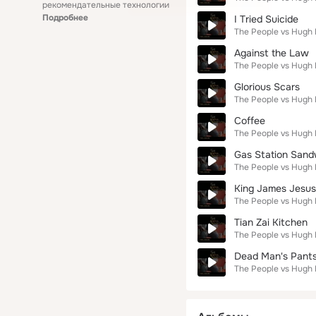
рекомендательные технологии
Подробнее
I Tried Suicide
The People vs Hugh
Against the Law
The People vs Hugh
Glorious Scars
The People vs Hugh
Coffee
The People vs Hugh
Gas Station Sand
The People vs Hugh
King James Jesus
The People vs Hugh
Tian Zai Kitchen
The People vs Hugh
Dead Man's Pant
The People vs Hugh