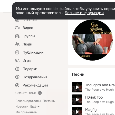
Мы используем cookie-файлы, чтобы улучшить сервис
законный представитель.
Больше информации
Левая
Главная
колонка
Видео
Группы
Люди
Публикации
Игры
Подарки
Песни
Поздравления
Thoughts and Pra
Рекомендации
The People vs Hugh
Сменить язык
I Drink Too
Рекламодателям
Помощь
The People vs Hugh
Новости
Ещё
Mayfly
Мы применяем
The People vs Hugh