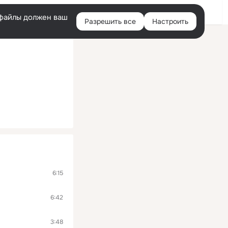
Помощь
Войти
й
e-файлы должен ваш
Разрешить все
Настроить
Правая
колонка
6:15
6:42
3:48