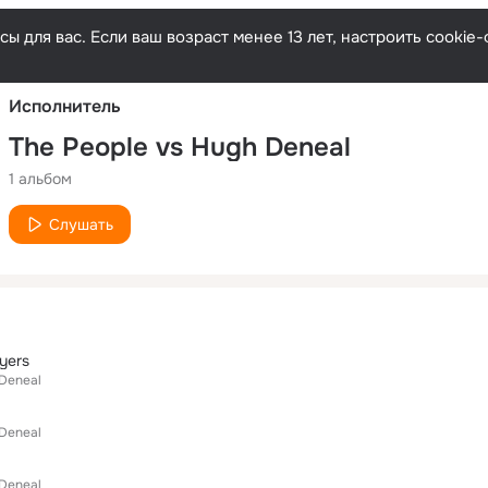
Русски
ы для вас. Если ваш возраст менее 13 лет, настроить cooki
Исполнитель
The People vs Hugh Deneal
1 альбом
Слушать
yers
 Deneal
 Deneal
 Deneal