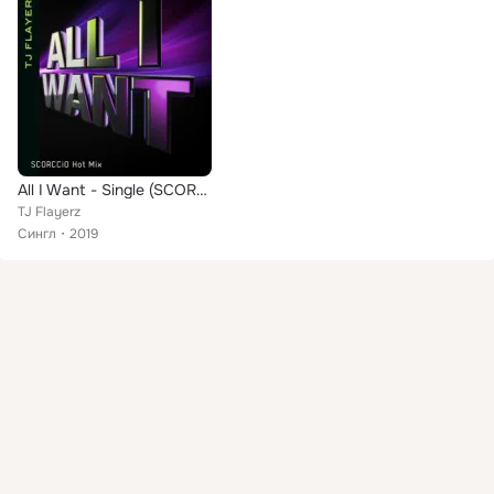
All I Want - Single (SCORCCiO Hot Mix)
TJ Flayerz
Сингл
2019