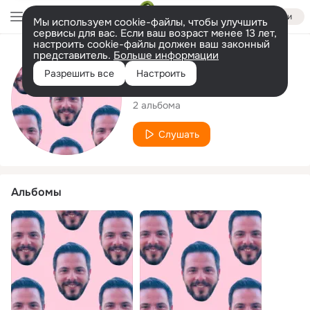
Войти
Мы используем cookie-файлы, чтобы улучшить
сервисы для вас. Если ваш возраст менее 13 лет,
настроить cookie-файлы должен ваш законный
представитель.
Больше информации
Исполнитель
Разрешить все
Настроить
Turkish Toilets
2 альбома
Слушать
Альбомы