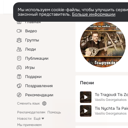
Мы используем cookie-файлы, чтобы улучшить сервис
законный представитель.
Больше информации
Левая
Главная
колонка
Видео
Группы
Люди
Публикации
Игры
Подарки
Песни
Поздравления
To Tragoudi Tis Z
Рекомендации
Vasilis Georgakakos
Сменить язык
Tis Nychta Ta Pai
Рекламодателям
Помощь
Vasilis Georgakakos
Новости
Ещё
Мы применяем