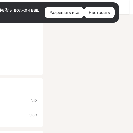
Помощь
Войти
й
e-файлы должен ваш
Разрешить все
Настроить
Правая
колонка
3:12
3:09