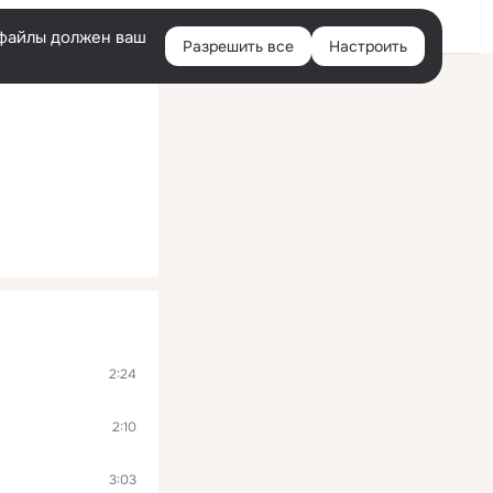
Помощь
Войти
й
e-файлы должен ваш
Разрешить все
Настроить
Правая
колонка
2:24
2:10
3:03