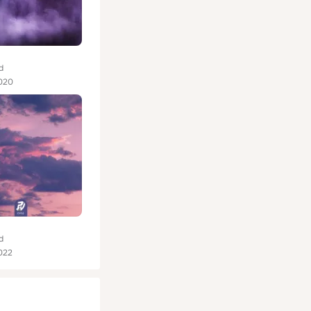
d
020
d
022