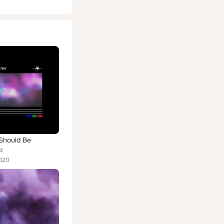
Should Be
d
020