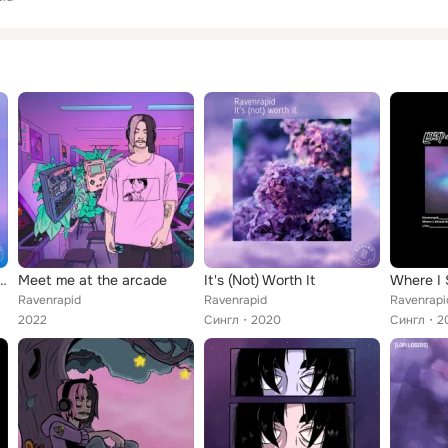
n the Right Direction
Meet me at the arcade
It's (Not) Worth It
Where I 
Ravenrapid
Ravenrapid
Ravenrapi
2022
Сингл
2020
Сингл
2