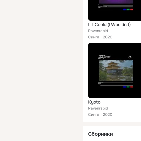
If I Could (I Wouldn't)
Ravenrapid
Сингл
2020
Kyoto
Ravenrapid
Сингл
2020
Сборники