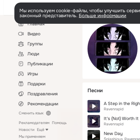
Мы используем cookie-файлы, чтобы улучшить сервис
законный представитель.
Больше информации
Левая
Главная
колонка
Видео
Группы
Люди
Публикации
Игры
Подарки
Песни
Поздравления
A Step in the Righ
Рекомендации
Ravenrapid
Сменить язык
It's (Not) Worth It
Рекламодателям
Помощь
Ravenrapid
Новости
Ещё
New Day
Мы применяем
$plashious
Ravenra