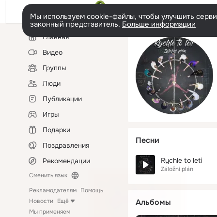
Мы используем cookie-файлы, чтобы улучшить сервис
законный представитель.
Больше информации
Левая
Главная
колонка
Видео
Группы
Люди
Публикации
Игры
Подарки
Песни
Поздравления
Rychle to letí
Рекомендации
Záložní plán
Сменить язык
Рекламодателям
Помощь
Новости
Ещё
Альбомы
Мы применяем