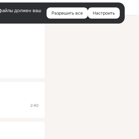
Помощь
Войти
й
e-файлы должен ваш
Разрешить все
Настроить
Правая
колонка
2:40