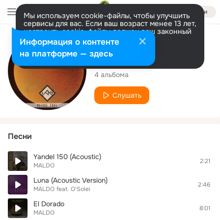
Войти
Мы используем cookie-файлы, чтобы улучшить
сервисы для вас. Если ваш возраст менее 13 лет,
настроить cookie-файлы должен ваш законный
представитель.
Больше информации
Исполнитель
Информация о контенте
Разрешить все
Настроить
на платформе — здесь
MALDO
4 альбома
Слушать
Песни
Yandel 150 (Acoustic)
2:21
MALDO
Luna (Acoustic Version)
2:46
MALDO
feat.
O'Solei
El Dorado
8:01
MALDO