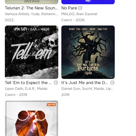
Telurian 2: The New Sound of Minimal - Opus Four
No Pare
Various Artists, Yuda, Romenn, DubluD, Mark.x, Stan & Ban, Ayzk Rovshan, Marco Stefano, Mrsch, Zenniv, Maldo, Steve, Pe Dant
MALDO, Alan Dazmel
2022
Сингл
2026
Tell 'Em to Expect the Worst
It's Just Me and the Darkness Again
Upon Oath, D.A.R., Maldo
Daniel Gun, Sucht, Maldo, Upon Oath
Сингл
2019
2019