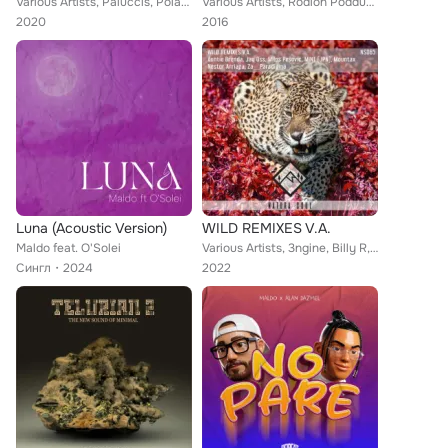
Various Artists, Paluccis, Polar (NL), Noirisimo, Moms on Acid, Le Louche, Noose, Jesse Jacob, Wesz (UK), JJ Fortune, Maldo
Various Artists, Rodion Poddubsky, Matt & Lukk, Anton Stellz, H.A.N.T., Dead Space, Paul Funkee, Angel Heredia, Hibbert, Egoism,...
2020
2016
Luna (Acoustic Version)
WILD REMIXES V.A.
Maldo feat. O'Solei
Various Artists, 3ngine, Billy R, Khynes, Reno Allen, Losub, Maldo, Danny Nectar, Lefthandsoundsystem
Сингл
2024
2022