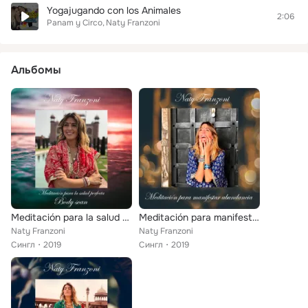
Yogajugando con los Animales
2:06
Panam y Circo
Naty Franzoni
Альбомы
Meditación para la salud perfecta - Body scan
Meditación para manifestar abundancia
Naty Franzoni
Naty Franzoni
Сингл
2019
Сингл
2019