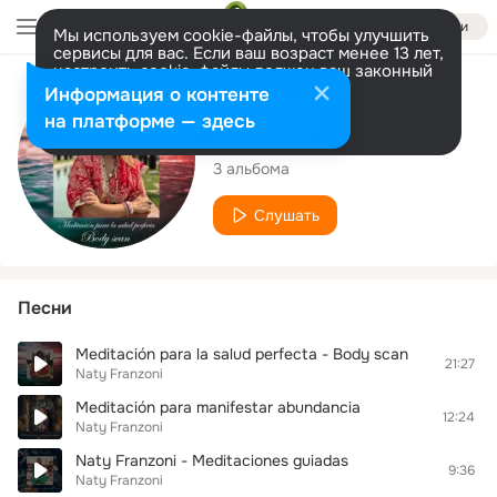
Войти
Мы используем cookie-файлы, чтобы улучшить
сервисы для вас. Если ваш возраст менее 13 лет,
настроить cookie-файлы должен ваш законный
представитель.
Больше информации
Исполнитель
Информация о контенте
Разрешить все
Настроить
на платформе — здесь
Naty Franzoni
3 альбома
Слушать
Песни
Meditación para la salud perfecta - Body scan
21:27
Naty Franzoni
Meditación para manifestar abundancia
12:24
Naty Franzoni
Naty Franzoni - Meditaciones guiadas
9:36
Naty Franzoni