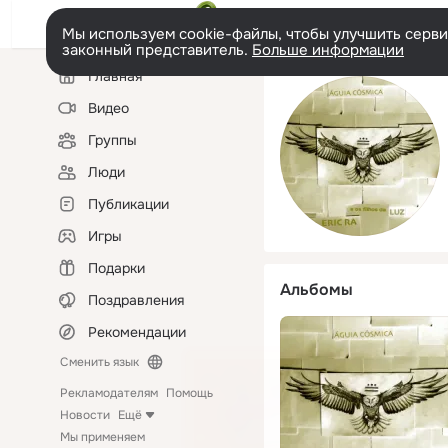
Мы используем cookie-файлы, чтобы улучшить сервис
законный представитель.
Больше информации
Левая
Главная
колонка
Видео
Группы
Люди
Публикации
Игры
Подарки
Альбомы
Поздравления
Рекомендации
Сменить язык
Рекламодателям
Помощь
Новости
Ещё
Мы применяем