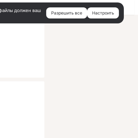
Помощь
Войти
й
e-файлы должен ваш
Разрешить все
Настроить
Правая
колонка