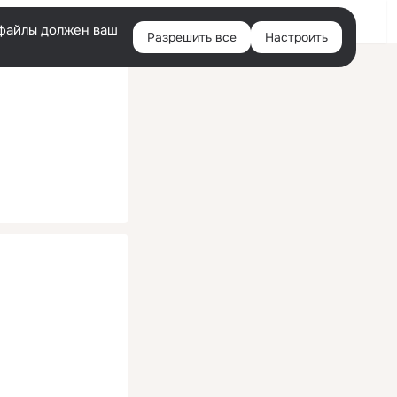
Помощь
Войти
й
e-файлы должен ваш
Разрешить все
Настроить
Правая
колонка