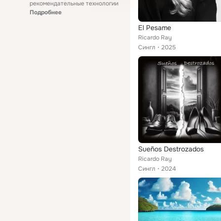
рекомендательные технологии
Подробнее
El Pesame
Ricardo Ray
Сингл
2025
Sueños Destrozados
Ricardo Ray
Сингл
2024