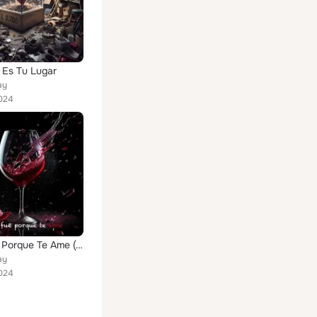
o Es Tu Lugar
ay
024
Solo Fue Porque Te Ame (Pop Version)
ay
024