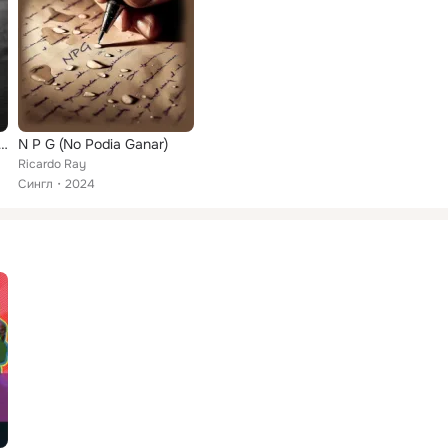
 La Historia Y Continuar
N P G (No Podia Ganar)
Ricardo Ray
Сингл
2024