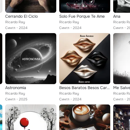
Cerrando El Ciclo
Solo Fue Porque Te Ame
Ana
Ricardo Ray
Ricardo Ray
Ricardo R
Сингл
2024
Сингл
2024
Сингл
2
Astronomia
Besos Baratos Besos Caros
Me Salve
Ricardo Ray
Ricardo Ray
Ricardo R
Сингл
2025
Сингл
2024
Сингл
2