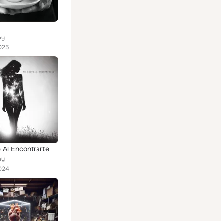
ay
025
 Al Encontrarte
ay
024