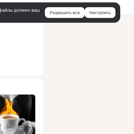
Помощь
Войти
й
e-файлы должен ваш
Разрешить все
Настроить
Правая
колонка