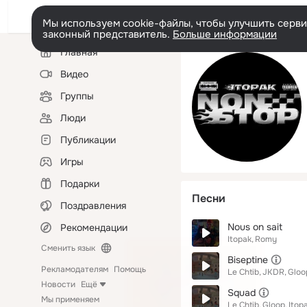
Мы используем cookie-файлы, чтобы улучшить сервис
законный представитель.
Больше информации
Левая
Главная
колонка
Видео
Группы
Люди
Публикации
Игры
Подарки
Песни
Поздравления
Nous on sait
Рекомендации
Itopak
Romy
Сменить язык
Biseptine
Рекламодателям
Помощь
Le Chtib
JKDR
Gloo
Новости
Ещё
Squad
Мы применяем
Le Chtib
Gloop
Itop