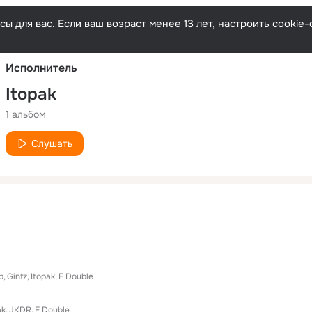
Русски
ы для вас. Если ваш возраст менее 13 лет, настроить cooki
Исполнитель
Itopak
1 альбом
Слушать
p
Gintz
Itopak
E Double
ak
JKDR
E Double