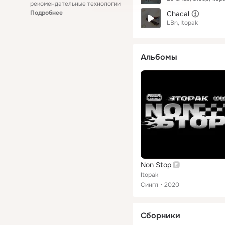
рекомендательные технологии
Подробнее
Chacal
LBn
Itopak
Альбомы
Non Stop
Itopak
Сингл
2020
Сборники