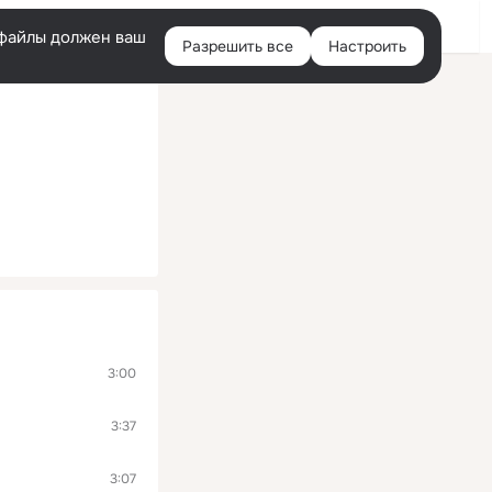
Помощь
Войти
й
e-файлы должен ваш
Разрешить все
Настроить
Правая
колонка
3:00
3:37
3:07