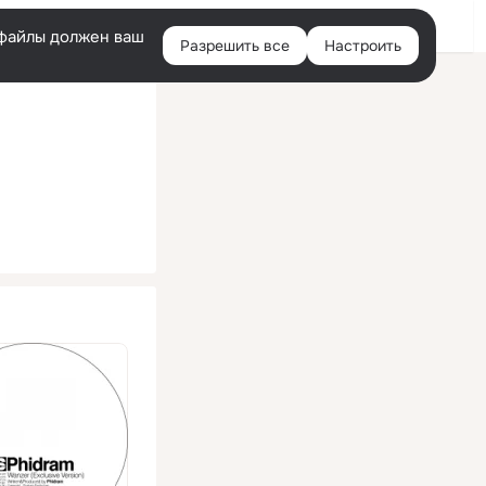
Помощь
Войти
й
e-файлы должен ваш
Разрешить все
Настроить
Правая
колонка