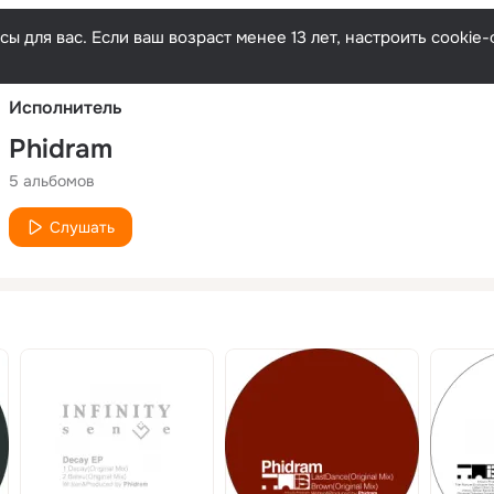
Русски
ы для вас. Если ваш возраст менее 13 лет, настроить cooki
Исполнитель
Phidram
5 альбомов
Слушать