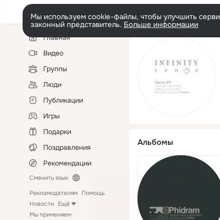
Мы используем cookie-файлы, чтобы улучшить сервис
законный представитель.
Больше информации
Левая
Главная
колонка
Видео
Группы
Люди
Публикации
Игры
Подарки
Альбомы
Поздравления
Рекомендации
Сменить язык
Рекламодателям
Помощь
Новости
Ещё
Мы применяем