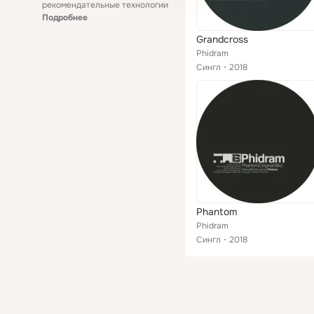
рекомендательные технологии
Подробнее
Grandcross
Phidram
Сингл
2018
Phantom
Phidram
Сингл
2018