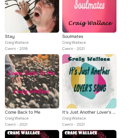
Stay
Soulmates
Craig Wallace
Craig Wallace
Сингл
2019
Сингл
2021
Come Back to Me
It's Just Another Lover's Song
Craig Wallace
Craig Wallace
Сингл
2021
Сингл
2021