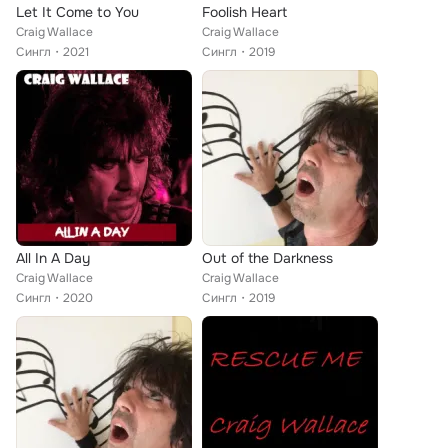
Let It Come to You
Foolish Heart
Craig Wallace
Craig Wallace
Сингл
2021
Сингл
2019
All In A Day
Out of the Darkness
Craig Wallace
Craig Wallace
Сингл
2020
Сингл
2019