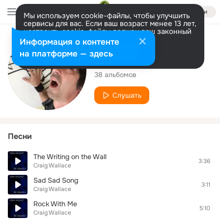
Войти
Мы используем cookie-файлы, чтобы улучшить
сервисы для вас. Если ваш возраст менее 13 лет,
настроить cookie-файлы должен ваш законный
представитель.
Больше информации
Исполнитель
Информация о контенте
Разрешить все
Настроить
на платформе — здесь
Craig Wallace
38 альбомов
Слушать
Песни
The Writing on the Wall
3:36
Craig Wallace
Sad Sad Song
3:11
Craig Wallace
Rock With Me
5:10
Craig Wallace