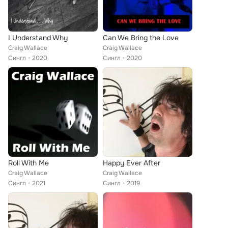
I Understand Why
Can We Bring the Love
Craig Wallace
Craig Wallace
Сингл
2020
Сингл
2020
Roll With Me
Happy Ever After
Craig Wallace
Craig Wallace
Сингл
2021
Сингл
2019