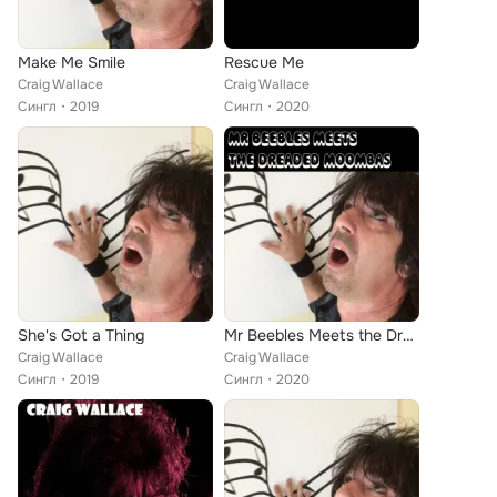
Make Me Smile
Rescue Me
Craig Wallace
Craig Wallace
Сингл
2019
Сингл
2020
She's Got a Thing
Mr Beebles Meets the Dreaded Moombas
Craig Wallace
Craig Wallace
Сингл
2019
Сингл
2020