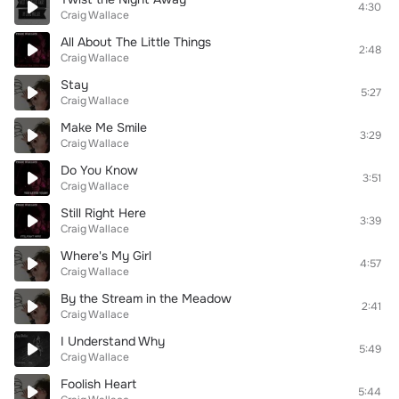
4:30
Craig Wallace
All About The Little Things
2:48
Craig Wallace
Stay
5:27
Craig Wallace
Make Me Smile
3:29
Craig Wallace
Do You Know
3:51
Craig Wallace
Still Right Here
3:39
Craig Wallace
Where's My Girl
4:57
Craig Wallace
By the Stream in the Meadow
2:41
Craig Wallace
I Understand Why
5:49
Craig Wallace
Foolish Heart
5:44