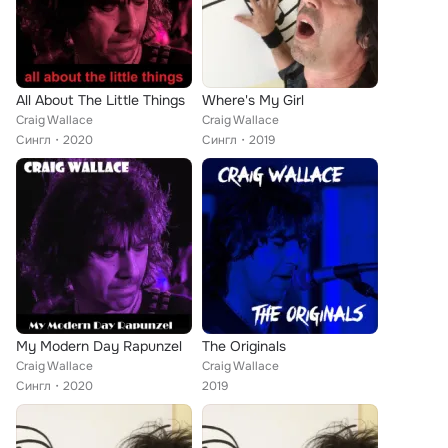
All About The Little Things
Where's My Girl
Craig Wallace
Craig Wallace
Сингл
2020
Сингл
2019
My Modern Day Rapunzel
The Originals
Craig Wallace
Craig Wallace
Сингл
2020
2019