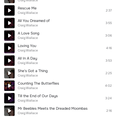
Craig Wallace
Rescue Me
2:37
Craig Wallace
All You Dreamed of
3:55
Craig Wallace
A Love Song
3:06
Craig Wallace
Loving You
4:16
Craig Wallace
All In A Day
3:53
Craig Wallace
She's Got a Thing
2:25
Craig Wallace
Counting The Butterflies
4:02
Craig Wallace
Till the End of Our Days
3:24
Craig Wallace
Mr Beebles Meets the Dreaded Moombas
2:16
Craig Wallace