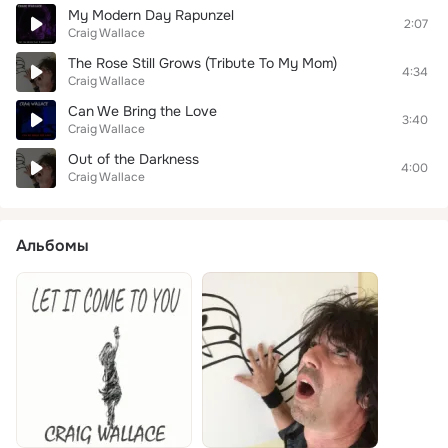
My Modern Day Rapunzel
2:07
Craig Wallace
The Rose Still Grows (Tribute To My Mom)
4:34
Craig Wallace
Can We Bring the Love
3:40
Craig Wallace
Out of the Darkness
4:00
Craig Wallace
Альбомы