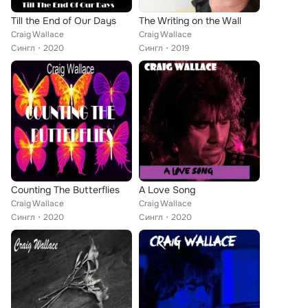
Till the End of Our Days
The Writing on the Wall
Craig Wallace
Craig Wallace
Сингл
2020
Сингл
2019
Counting The Butterflies
A Love Song
Craig Wallace
Craig Wallace
Сингл
2020
Сингл
2020