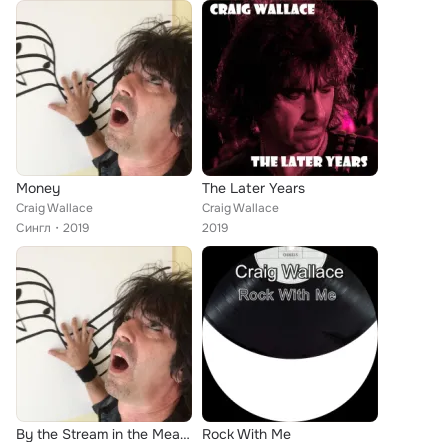
Money
The Later Years
Craig Wallace
Craig Wallace
Сингл
2019
2019
By the Stream in the Meadow
Rock With Me