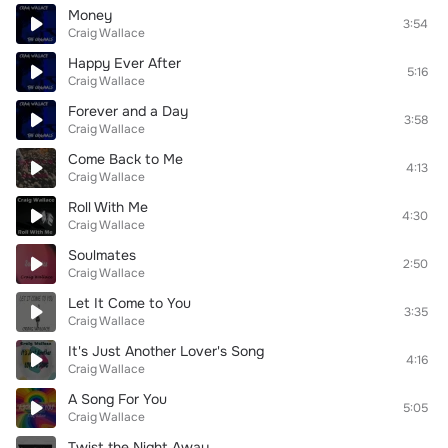
Money
3:54
Craig Wallace
Happy Ever After
5:16
Craig Wallace
Forever and a Day
3:58
Craig Wallace
Come Back to Me
4:13
Craig Wallace
Roll With Me
4:30
Craig Wallace
Soulmates
2:50
Craig Wallace
Let It Come to You
3:35
Craig Wallace
It's Just Another Lover's Song
4:16
Craig Wallace
A Song For You
5:05
Craig Wallace
Twist the Night Away