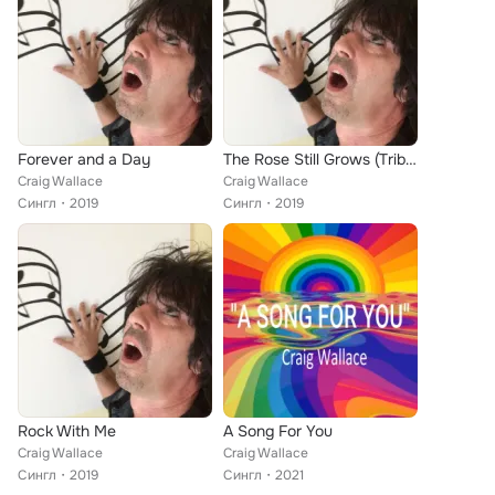
Forever and a Day
The Rose Still Grows (Tribute To My Mom)
Craig Wallace
Craig Wallace
Сингл
2019
Сингл
2019
Rock With Me
A Song For You
Craig Wallace
Craig Wallace
Сингл
2019
Сингл
2021