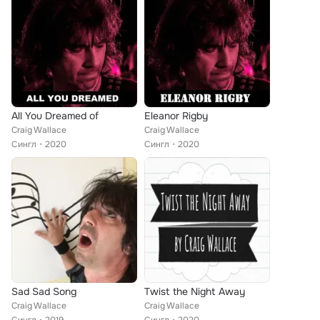
All You Dreamed of
Eleanor Rigby
Craig Wallace
Craig Wallace
Сингл
2020
Сингл
2020
Sad Sad Song
Twist the Night Away
Craig Wallace
Craig Wallace