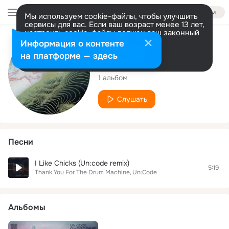
Войти
Мы используем cookie-файлы, чтобы улучшить
сервисы для вас. Если ваш возраст менее 13 лет,
настроить cookie-файлы должен ваш законный
представитель.
Больше информации
Исполнитель
Информация о контенте
Разрешить все
Настроить
на платформе — здесь
Un:Code
1 альбом
Слушать
Песни
I Like Chicks (Un:code remix)
5:19
Thank You For The Drum Machine
Un:Code
Альбомы