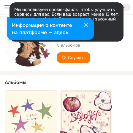
Войти
Мы используем cookie-файлы, чтобы улучшить
сервисы для вас. Если ваш возраст менее 13 лет,
настроить cookie-файлы должен ваш законный
представитель.
Больше информации
Исполнитель
Информация о контенте
Разрешить все
Настроить
на платформе — здесь
maniviola
5 альбомов
Слушать
Альбомы