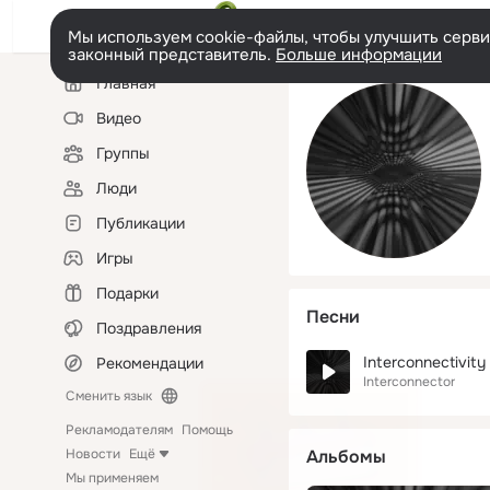
Мы используем cookie-файлы, чтобы улучшить сервис
законный представитель.
Больше информации
Левая
Главная
колонка
Видео
Группы
Люди
Публикации
Игры
Подарки
Песни
Поздравления
Interconnectivity 
Рекомендации
Interconnector
Сменить язык
Рекламодателям
Помощь
Новости
Ещё
Альбомы
Мы применяем