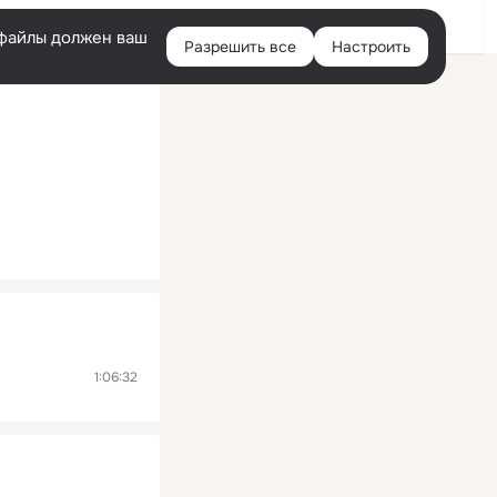
Помощь
Войти
й
e-файлы должен ваш
Разрешить все
Настроить
Правая
колонка
1:06:32