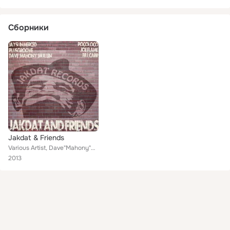
Сборники
Jakdat & Friends
Various Artist, Dave"Mahony"Mullen, Innerface, Jaysun Merced, Bill Carr feat. Joe Flame
2013