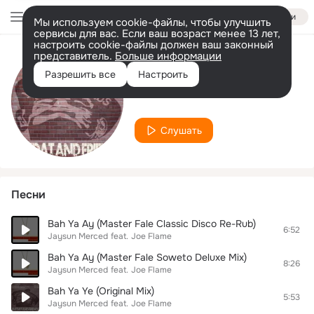
Войти
Мы используем cookie-файлы, чтобы улучшить
сервисы для вас. Если ваш возраст менее 13 лет,
настроить cookie-файлы должен ваш законный
представитель.
Больше информации
Исполнитель
Разрешить все
Настроить
Joe Flame
Слушать
Песни
Bah Ya Ay (Master Fale Classic Disco Re-Rub)
6:52
Jaysun Merced
feat.
Joe Flame
Bah Ya Ay (Master Fale Soweto Deluxe Mix)
8:26
Jaysun Merced
feat.
Joe Flame
Bah Ya Ye (Original Mix)
5:53
Jaysun Merced
feat.
Joe Flame