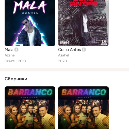
Mala
Como Antes
Azahel
Azahel
Сингл
2019
2020
Сборники