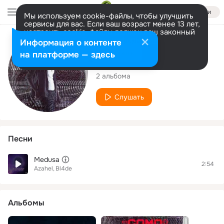
Войти
Мы используем cookie-файлы, чтобы улучшить
сервисы для вас. Если ваш возраст менее 13 лет,
настроить cookie-файлы должен ваш законный
представитель.
Больше информации
Исполнитель
Информация о контенте
Разрешить все
Настроить
на платформе — здесь
Azahel
2 альбома
Слушать
Песни
Medusa
2:54
Azahel
Bl4de
Альбомы