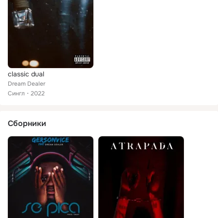
classic dual
Dream Dealer
Сингл
2022
Сборники