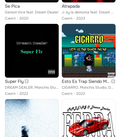
Se Pica
Atrapada
Gerson Vice feat. Dream Dealer
J-zy la demonia feat. Dream Dealer
Сингл
2020
Сингл
2023
Super Fly
Esto Es Trap Siendo Mas Rap
DREAM DEALER, Monchis Studio
CIGARRO, Monchis Studio, DREAM DEALER
Сингл
2022
Сингл
2022