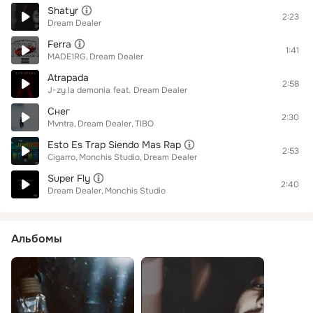
Shatyr
2:23
Dream Dealer
Ferra
1:41
MADE1RG
Dream Dealer
Atrapada
2:58
J-zy la demonia
feat.
Dream Dealer
Снег
2:30
Mvntra
Dream Dealer
TIBO
Esto Es Trap Siendo Mas Rap
2:53
Cigarro
Monchis Studio
Dream Dealer
Super Fly
2:40
Dream Dealer
Monchis Studio
Альбомы