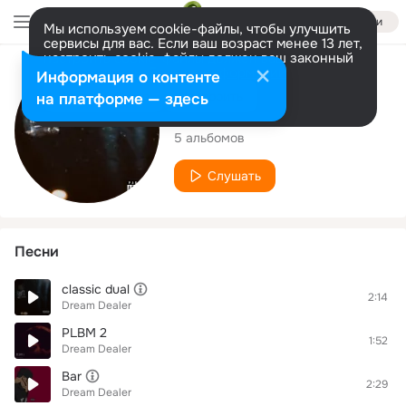
Войти
Мы используем cookie-файлы, чтобы улучшить
сервисы для вас. Если ваш возраст менее 13 лет,
настроить cookie-файлы должен ваш законный
представитель.
Больше информации
Исполнитель
Информация о контенте
Разрешить все
Настроить
на платформе — здесь
Dream Dealer
5 альбомов
Слушать
Песни
classic dual
2:14
Dream Dealer
PLBM 2
1:52
Dream Dealer
Bar
2:29
Dream Dealer