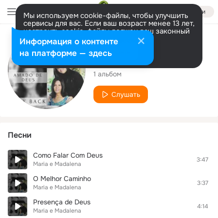
Войти
Мы используем cookie-файлы, чтобы улучшить
сервисы для вас. Если ваш возраст менее 13 лет,
настроить cookie-файлы должен ваш законный
представитель.
Больше информации
Исполнитель
Информация о контенте
Разрешить все
Настроить
на платформе — здесь
Maria e Madalena
1 альбом
Слушать
Песни
Como Falar Com Deus
3:47
Maria e Madalena
O Melhor Caminho
3:37
Maria e Madalena
Presença de Deus
4:14
Maria e Madalena