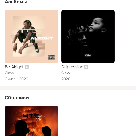
Альбомы
Be Alright
Dripression
Clevv
Clevv
Сингл
2020
2020
Сборники