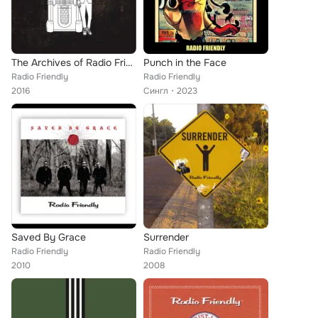
The Archives of Radio Friendly
Punch in the Face
Radio Friendly
Radio Friendly
2016
Сингл
2023
Saved By Grace
Surrender
Radio Friendly
Radio Friendly
2010
2008