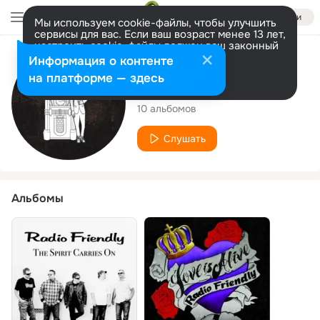
Войти
Мы используем cookie-файлы, чтобы улучшить
сервисы для вас. Если ваш возраст менее 13 лет,
настроить cookie-файлы должен ваш законный
представитель.
Больше информации
Исполнитель
Информация о контенте
Разрешить все
Настроить
на платформе — здесь
Radio Friendly
10 альбомов
Слушать
Альбомы