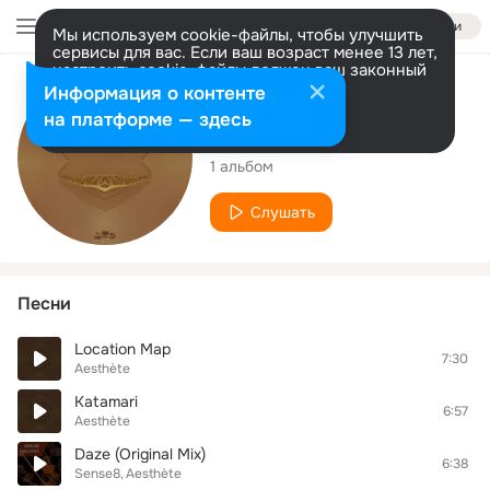
Войти
Мы используем cookie-файлы, чтобы улучшить
сервисы для вас. Если ваш возраст менее 13 лет,
настроить cookie-файлы должен ваш законный
представитель.
Больше информации
Исполнитель
Информация о контенте
Разрешить все
Настроить
на платформе — здесь
Aesthète
1 альбом
Слушать
Песни
Location Map
7:30
Aesthète
Katamari
6:57
Aesthète
Daze (Original Mix)
6:38
Sense8
Aesthète