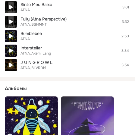
Sinto Meu Baixo
3:01
ATNA
Fully (Atna Perspective)
3:32
ATNA
BSHMNT
Bumblebee
2:50
ATNA
Interstellar
3:34
ATNA
Akemi Lang
J U N G R O W L
3:54
ATNA
BLVRDM
Альбомы