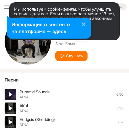
Войти
Мы используем cookie-файлы, чтобы улучшить
сервисы для вас. Если ваш возраст менее 13 лет,
настроить cookie-файлы должен ваш законный
представитель.
Больше информации
Исполнитель
Информация о контенте
Разрешить все
Настроить
на платформе — здесь
ATNA
3 альбома
Слушать
Песни
Pyramid Sounds
6:56
ATNA
Ak14
3:33
ATNA
Ecdysis (Shedding)
3:37
ATNA