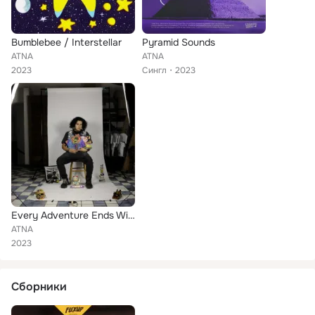
Bumblebee / Interstellar
Pyramid Sounds
ATNA
ATNA
2023
Сингл
2023
Every Adventure Ends With...
ATNA
2023
Сборники