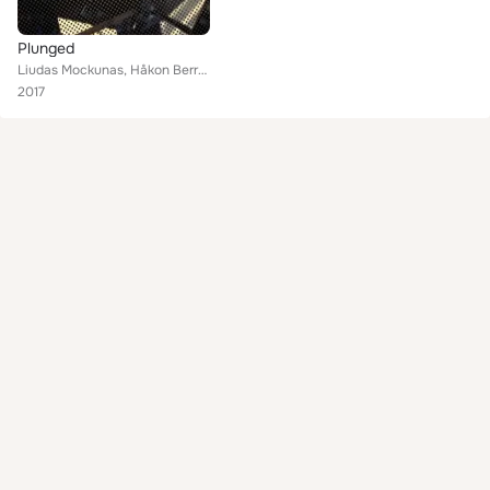
Plunged
Liudas Mockunas, Håkon Berre, Arnas Mikalkenas
2017