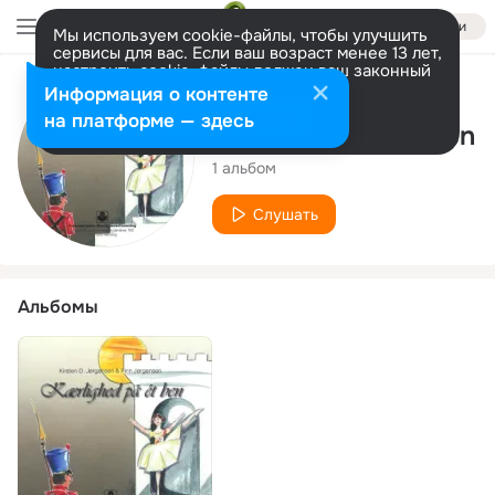
Войти
Мы используем cookie-файлы, чтобы улучшить
сервисы для вас. Если ваш возраст менее 13 лет,
настроить cookie-файлы должен ваш законный
представитель.
Больше информации
Исполнитель
Информация о контенте
Разрешить все
Настроить
на платформе — здесь
Kirsten D. Jørgensen
1 альбом
Слушать
Альбомы