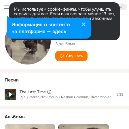
Войти
Мы используем cookie-файлы, чтобы улучшить
сервисы для вас. Если ваш возраст менее 13 лет,
настроить cookie-файлы должен ваш законный
представитель.
Больше информации
Исполнитель
Информация о контенте
Разрешить все
Настроить
на платформе — здесь
Riley Parker
3 альбома
Слушать
Песни
The Last Time
5:38
Riley Parker
Nick McCoy
Reshan Coleman
Oliver Mohler
Альбомы