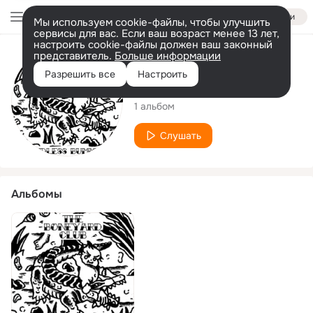
Войти
Мы используем cookie-файлы, чтобы улучшить
сервисы для вас. Если ваш возраст менее 13 лет,
настроить cookie-файлы должен ваш законный
представитель.
Больше информации
Исполнитель
Разрешить все
Настроить
The Boneyard Club
1 альбом
Слушать
Альбомы