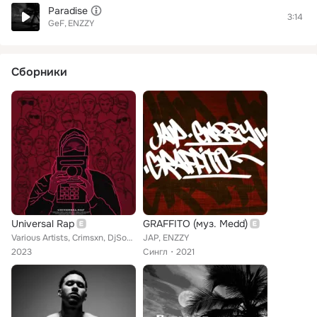
Paradise
3:14
GeF
ENZZY
Сборники
Universal Rap
GRAFFITO (муз. Medd)
Various Artists, Crimsxn, DjSouth404, Yung Varg, GrystiDryg, brazy bash, Цена Смеха, Sabbit, Dackrees, Amigo, Myk33, Gribby, Hap...
JAP, ENZZY
2023
Сингл
2021