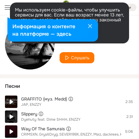
Войти
Мы используем cookie-файлы, чтобы улучшить
сервисы для вас. Если ваш возраст менее 13 лет,
настроить cookie-файлы должен ваш законный
представитель.
Больше информации
Информация о контенте
Исполнитель
Разрешить все
Настроить
на платформе — здесь
ENZZY
Слушать
Песни
GRAFFITO (муз. Medd)
2:35
JAP
ENZZY
Slippery
2:31
Dyehuty
feat.
Dime SHHH
ENZZY
Way Of The Samurais
5:06
CRIMSXN
GrystiDryg
SEVER199X
ENZZY
Msiz
dackrees
KSAN