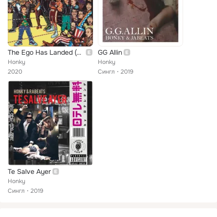
The Ego Has Landed (Remastered)
GG Allin
Honky
Honky
2020
Сингл
2019
Te Salve Ayer
Honky
Сингл
2019