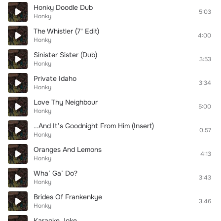
Honky Doodle Dub
5:03
Honky
The Whistler (7" Edit)
4:00
Honky
Sinister Sister (Dub)
3:53
Honky
Private Idaho
3:34
Honky
Love Thy Neighbour
5:00
Honky
…And It’s Goodnight From Him (Insert)
0:57
Honky
Oranges And Lemons
4:13
Honky
Wha’ Ga’ Do?
3:43
Honky
Brides Of Frankenkye
3:46
Honky
Karaoke Joke