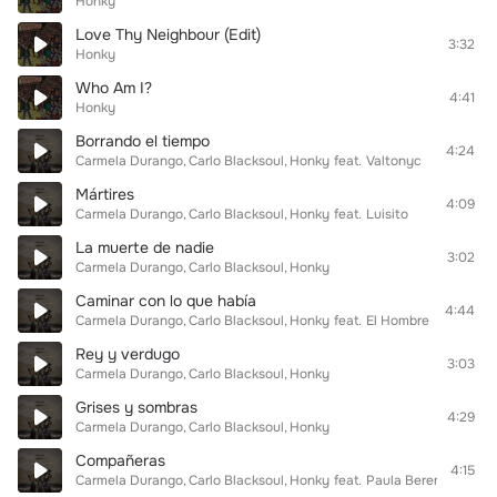
Honky
Love Thy Neighbour (Edit)
3:32
Honky
Who Am I?
4:41
Honky
Borrando el tiempo
4:24
Carmela Durango
Carlo Blacksoul
Honky
feat.
Valtonyc
Mártires
4:09
Carmela Durango
Carlo Blacksoul
Honky
feat.
Luisito
La muerte de nadie
3:02
Carmela Durango
Carlo Blacksoul
Honky
Caminar con lo que había
4:44
Carmela Durango
Carlo Blacksoul
Honky
feat.
El Hombre Viento
An
Rey y verdugo
3:03
Carmela Durango
Carlo Blacksoul
Honky
Grises y sombras
4:29
Carmela Durango
Carlo Blacksoul
Honky
Compañeras
4:15
Carmela Durango
Carlo Blacksoul
Honky
feat.
Paula Berenguer