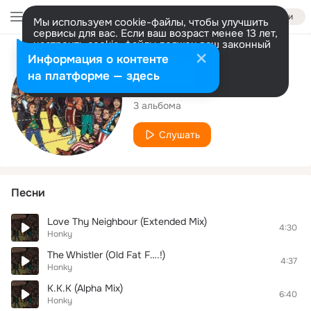
Войти
Мы используем cookie-файлы, чтобы улучшить
сервисы для вас. Если ваш возраст менее 13 лет,
настроить cookie-файлы должен ваш законный
представитель.
Больше информации
Исполнитель
Информация о контенте
Разрешить все
Настроить
на платформе — здесь
Honky
3 альбома
Слушать
Песни
Love Thy Neighbour (Extended Mix)
4:30
Honky
The Whistler (Old Fat F….!)
4:37
Honky
K.K.K (Alpha Mix)
6:40
Honky