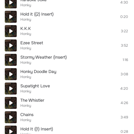
4:30
Honky
Hold it ((2) Insert)
0:20
Honky
K.K.K
3:22
Honky
Ezee Street
3:52
Honky
Stormy Weather (Insert)
1:16
Honky
Honky Doodle Day
3:08
Honky
Supatight Love
4:20
Honky
The Whistler
4:26
Honky
Chains
3:49
Honky
Hold It ((1) Insert)
0:28