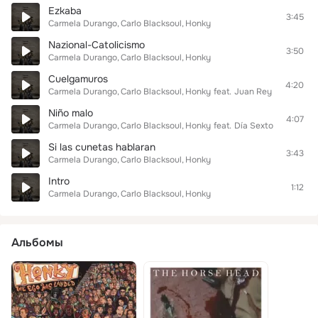
Ezkaba
3:45
Carmela Durango
Carlo Blacksoul
Honky
Nazional-Catolicismo
3:50
Carmela Durango
Carlo Blacksoul
Honky
Cuelgamuros
4:20
Carmela Durango
Carlo Blacksoul
Honky
feat.
Juan Rey
Niño malo
4:07
Carmela Durango
Carlo Blacksoul
Honky
feat.
Día Sexto
Si las cunetas hablaran
3:43
Carmela Durango
Carlo Blacksoul
Honky
Intro
1:12
Carmela Durango
Carlo Blacksoul
Honky
Альбомы