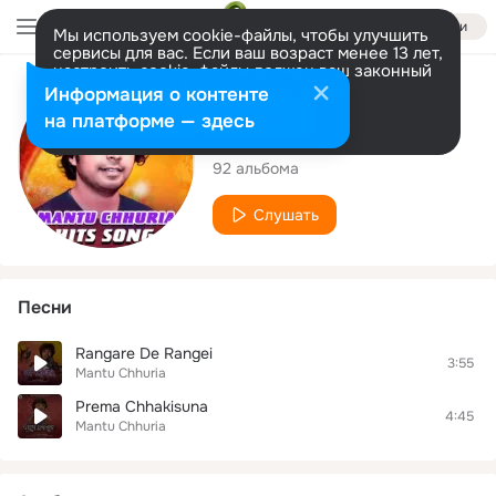
Войти
Мы используем cookie-файлы, чтобы улучшить
сервисы для вас. Если ваш возраст менее 13 лет,
настроить cookie-файлы должен ваш законный
представитель.
Больше информации
Исполнитель
Информация о контенте
Разрешить все
Настроить
на платформе — здесь
Mantu Chhuria
92 альбома
Слушать
Песни
Rangare De Rangei
3:55
Mantu Chhuria
Prema Chhakisuna
4:45
Mantu Chhuria