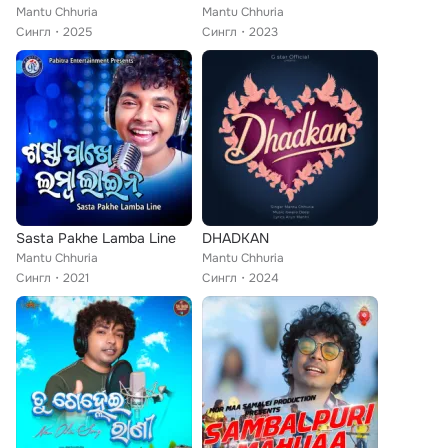
Mantu Chhuria
Mantu Chhuria
Сингл
2025
Сингл
2023
Sasta Pakhe Lamba Line
DHADKAN
Mantu Chhuria
Mantu Chhuria
Сингл
2021
Сингл
2024