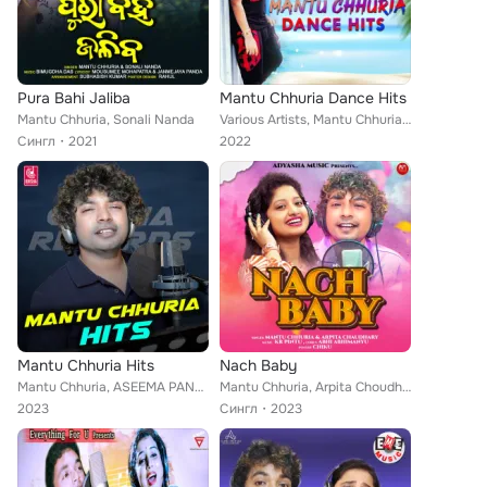
Pura Bahi Jaliba
Mantu Chhuria Dance Hits
Mantu Chhuria, Sonali Nanda
Various Artists, Mantu Chhuria, Aseema Panda, Runu Panda, Mamali
Сингл
2021
2022
Mantu Chhuria Hits
Nach Baby
Mantu Chhuria, ASEEMA PANDA, Jn Padma
Mantu Chhuria, Arpita Choudhury
2023
Сингл
2023