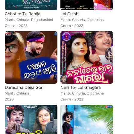
Chhatire Tu Rahija
Lal Gulabi
Mantu Chhuria, Priyadarshini
Mantu Chhuria, Diptirekha
Сингл
2023
Сингл
2022
Darasana Deija Gori
Nani Tor Lal Ghagara
Mantu Chhuria
Mantu Chhuria, Diptirekha
2020
Сингл
2023