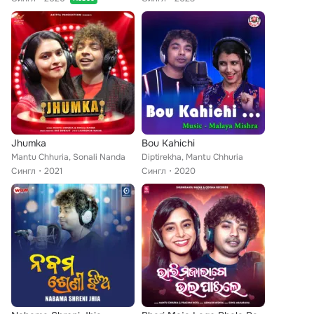
Jhumka
Bou Kahichi
Mantu Chhuria, Sonali Nanda
Diptirekha, Mantu Chhuria
Сингл
2021
Сингл
2020