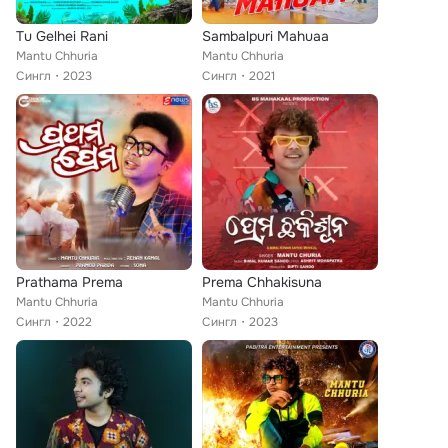
Tu Gelhei Rani
Sambalpuri Mahuaa
Mantu Chhuria
Mantu Chhuria
Сингл
2023
Сингл
2021
Prathama Prema
Prema Chhakisuna
Mantu Chhuria
Mantu Chhuria
Сингл
2022
Сингл
2023