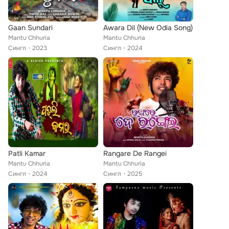
Gaan Sundari
Awara Dil (New Odia Song)
Mantu Chhuria
Mantu Chhuria
Сингл
2023
Сингл
2024
Patli Kamar
Rangare De Rangei
Mantu Chhuria
Mantu Chhuria
Сингл
2024
Сингл
2025