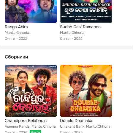
Ranga Abira
Sudhh Desi Romance
Mantu Chhuria
Mantu Chhuria
Сингл
2022
Сингл
2022
Сборники
Chandipura Belabhuin
Double Dhamaka
Aseema Panda, Mantu Chhuria
Umakant Barik, Mantu Chhuria
Сингл
2026
Сингл
2023
Новое