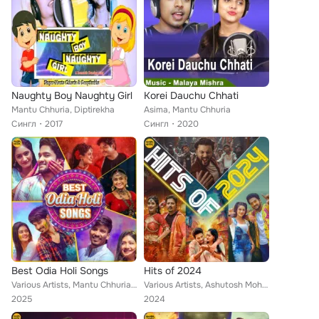
Naughty Boy Naughty Girl
Korei Dauchu Chhati
Mantu Chhuria, Diptirekha
Asima, Mantu Chhuria
Сингл
2017
Сингл
2020
Best Odia Holi Songs
Hits of 2024
Various Artists, Mantu Chhuria, Ashish Pradhan, S jitu, Javed Ali, Jayadev Mishra, Abinash Dash, Humane Sagar, Aseema Panda, Kul...
Various Artists, Ashutosh Mohanty, Aseema Panda, S Jitu, Ananya Sritam Nanda, Javed Ali, Abhijit Majumdar, Babushaan Mohanty, Ku...
2025
2024