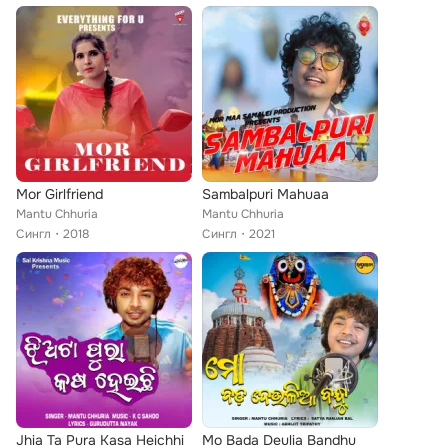
Mor Girlfriend
Sambalpuri Mahuaa
Mantu Chhuria
Mantu Chhuria
Сингл
2018
Сингл
2021
Jhia Ta Pura Kasa Heichhi
Mo Bada Deulia Bandhu