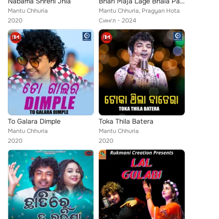
Nabama Shreni Jhia
Bhari Maja Lage Bhala Paile
Mantu Chhuria
Mantu Chhuria, Pragyan Hota
2020
Сингл
2024
To Galara Dimple
Toka Thila Batera
Mantu Chhuria
Mantu Chhuria
2020
2020