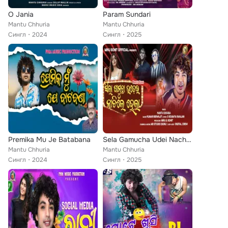
O Jania
Param Sundari
Mantu Chhuria
Mantu Chhuria
Сингл
2024
Сингл
2025
Premika Mu Je Batabana
Sela Gamucha Udei Nachile Hela
Mantu Chhuria
Mantu Chhuria
Сингл
2024
Сингл
2025