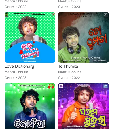
Mantu Chhuria
Mantu Chhuria
Сингл
2022
Сингл
2023
Love Dictionary
To Thumka
Mantu Chhuria
Mantu Chhuria
Сингл
2023
Сингл
2022