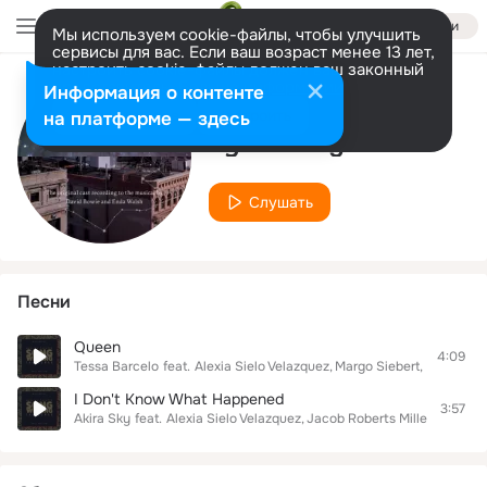
Войти
Мы используем cookie-файлы, чтобы улучшить
сервисы для вас. Если ваш возраст менее 13 лет,
настроить cookie-файлы должен ваш законный
представитель.
Больше информации
Информация о контенте
Исполнитель
Разрешить все
Настроить
на платформе — здесь
Lynn Craig
Слушать
Песни
Queen
4:09
Tessa Barcelo
feat.
Alexia Sielo Velazquez
Margo Siebert
Lynn Crai
I Don't Know What Happened
3:57
Akira Sky
feat.
Alexia Sielo Velazquez
Jacob Roberts Miller
Lynn Cr