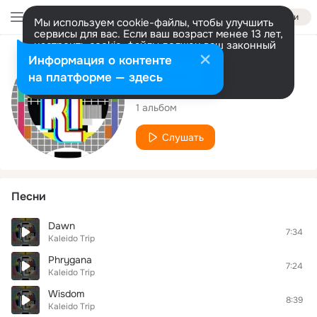
Войти
Мы используем cookie-файлы, чтобы улучшить
сервисы для вас. Если ваш возраст менее 13 лет,
настроить cookie-файлы должен ваш законный
представитель.
Больше информации
Исполнитель
Информация о контенте
Разрешить все
Настроить
на платформе — здесь
Kaleido Trip
1 альбом
Слушать
Песни
Dawn
7:34
Kaleido Trip
Phrygana
7:24
Kaleido Trip
Wisdom
8:39
Kaleido Trip