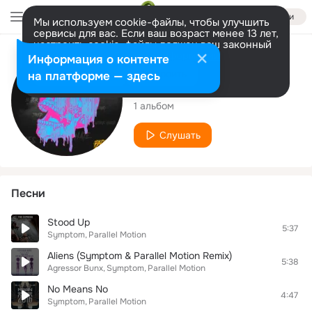
Войти
Мы используем cookie-файлы, чтобы улучшить
сервисы для вас. Если ваш возраст менее 13 лет,
настроить cookie-файлы должен ваш законный
представитель.
Больше информации
Исполнитель
Информация о контенте
Разрешить все
Настроить
на платформе — здесь
Parallel Motion
1 альбом
Слушать
Песни
Stood Up
5:37
Symptom
Parallel Motion
Aliens (Symptom & Parallel Motion Remix)
5:38
Agressor Bunx
Symptom
Parallel Motion
No Means No
4:47
Symptom
Parallel Motion