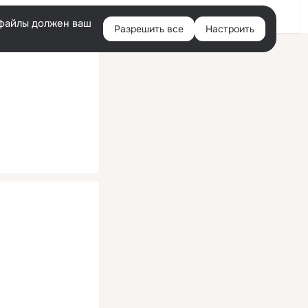
Помощь
Войти
й
e-файлы должен ваш
Разрешить все
Настроить
Правая
колонка