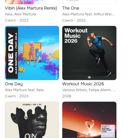
Vibin (Alex Martura Remix)
The One
Xela, Alex Martura
Alex Martura feat. Arthur Walwin
Сингл
2023
Сингл
2022
One Day
Workout Music 2026
Alex Martura feat. Xela
Various Artists, Felipe Allenn, Karim Naas, Alex Martura, joki, C3DRIC, millforlife, Thierry Von Der Warth, LissA, L.B. One, R.A...
Сингл
2023
2026