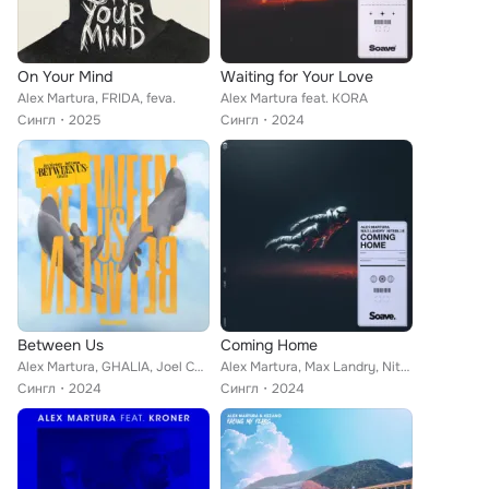
On Your Mind
Waiting for Your Love
Alex Martura, FRIDA, feva.
Alex Martura feat. KORA
Сингл
2025
Сингл
2024
Between Us
Coming Home
Alex Martura, GHALIA, Joel Coopa
Alex Martura, Max Landry, Niteblue
Сингл
2024
Сингл
2024