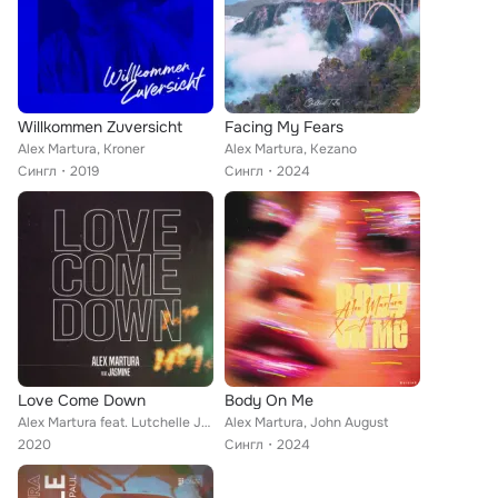
Willkommen Zuversicht
Facing My Fears
Alex Martura, Kroner
Alex Martura, Kezano
Сингл
2019
Сингл
2024
Love Come Down
Body On Me
Alex Martura feat. Lutchelle Jasmine
Alex Martura, John August
2020
Сингл
2024