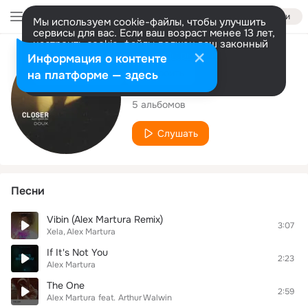
Войти
Мы используем cookie-файлы, чтобы улучшить
сервисы для вас. Если ваш возраст менее 13 лет,
настроить cookie-файлы должен ваш законный
представитель.
Больше информации
Исполнитель
Информация о контенте
Разрешить все
Настроить
на платформе — здесь
Alex Martura
5 альбомов
Слушать
Песни
Vibin (Alex Martura Remix)
3:07
Xela
Alex Martura
If It's Not You
2:23
Alex Martura
The One
2:59
Alex Martura
feat.
Arthur Walwin