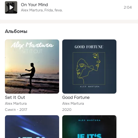
On Your Mind
2:04
Alex Martura
Frida
feva.
Альбомы
Set It Out
Good Fortune
Alex Martura
Alex Martura
Сингл
2017
2020