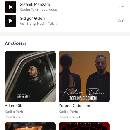
Gizemli Manzara
3:25
Kadim Tekin
feat.
Ados
Gidiyor Giden
3:18
Asil Slang
Kadim Tekin
Альбомы
Adem Gibi
Zoruna Gidemem
Kadim Tekin
Kadim Tekin
Сингл
2022
Сингл
2021