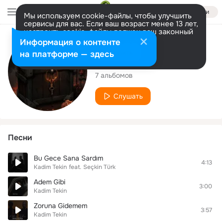
Войти
Мы используем cookie-файлы, чтобы улучшить
сервисы для вас. Если ваш возраст менее 13 лет,
настроить cookie-файлы должен ваш законный
представитель.
Больше информации
Исполнитель
Информация о контенте
Разрешить все
Настроить
на платформе — здесь
Kadim Tekin
7 альбомов
Слушать
Песни
Bu Gece Sana Sardım
4:13
Kadim Tekin
feat.
Seçkin Türk
Adem Gibi
3:00
Kadim Tekin
Zoruna Gidemem
3:57
Kadim Tekin