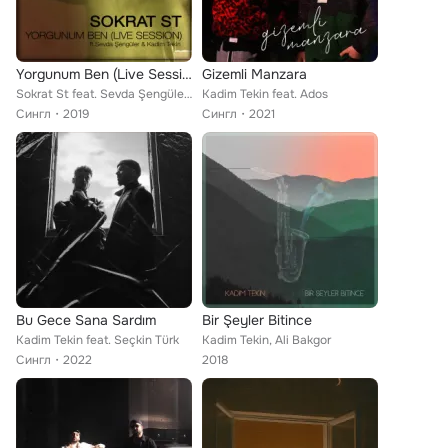
Yorgunum Ben (Live Session)
Gizemli Manzara
Sokrat St feat. Sevda Şengüler, Kadim Tekin
Kadim Tekin feat. Ados
Сингл
2019
Сингл
2021
Bu Gece Sana Sardım
Bir Şeyler Bitince
Kadim Tekin feat. Seçkin Türk
Kadim Tekin, Ali Bakgor
Сингл
2022
2018