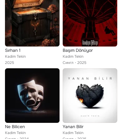
Sırhan 1
Başım Dönüyor
Kadim Tekin
Kadim Tekin
2025
Сингл
2025
Ne Bilicen
Yanan Bilir
Kadim Tekin
Kadim Tekin