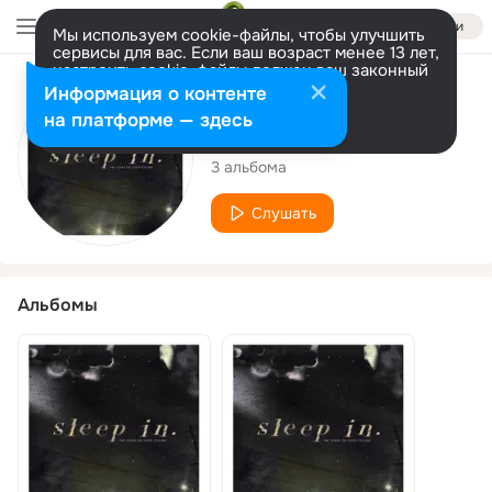
Войти
Мы используем cookie-файлы, чтобы улучшить
сервисы для вас. Если ваш возраст менее 13 лет,
настроить cookie-файлы должен ваш законный
представитель.
Больше информации
Исполнитель
Информация о контенте
Разрешить все
Настроить
на платформе — здесь
Sleep In.
3 альбома
Слушать
Альбомы