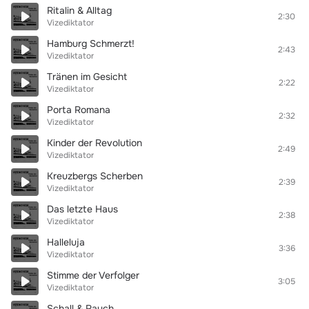
Ritalin & Alltag
2:30
Vizediktator
Hamburg Schmerzt!
2:43
Vizediktator
Tränen im Gesicht
2:22
Vizediktator
Porta Romana
2:32
Vizediktator
Kinder der Revolution
2:49
Vizediktator
Kreuzbergs Scherben
2:39
Vizediktator
Das letzte Haus
2:38
Vizediktator
Halleluja
3:36
Vizediktator
Stimme der Verfolger
3:05
Vizediktator
Schall & Rauch