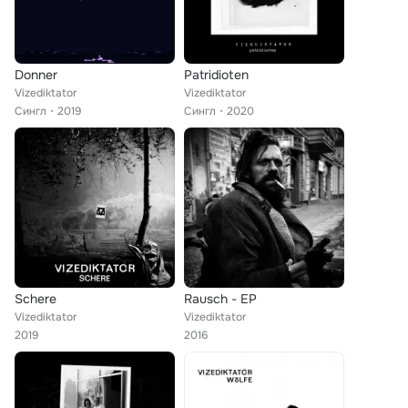
Donner
Patridioten
Vizediktator
Vizediktator
Сингл
2019
Сингл
2020
Schere
Rausch - EP
Vizediktator
Vizediktator
2019
2016