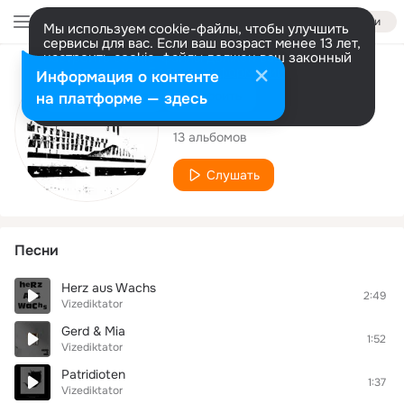
Войти
Мы используем cookie-файлы, чтобы улучшить
сервисы для вас. Если ваш возраст менее 13 лет,
настроить cookie-файлы должен ваш законный
представитель.
Больше информации
Исполнитель
Информация о контенте
Разрешить все
Настроить
на платформе — здесь
Vizediktator
13 альбомов
Слушать
Песни
Herz aus Wachs
2:49
Vizediktator
Gerd & Mia
1:52
Vizediktator
Patridioten
1:37
Vizediktator