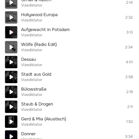
2:14
Vizediktator
Hollywood Europa
2:32
Vizediktator
Aufgewacht in Potsdam
3:13
Vizediktator
Wölfe (Radio Edit)
2:34
Vizediktator
Dessau
4:01
Vizediktator
Stadt aus Gold
2:58
Vizediktator
Bülowstraße
2:19
Vizediktator
Staub & Drogen
2:11
Vizediktator
Gerd & Mia (Akustisch)
1:52
Vizediktator
Donner
3:34