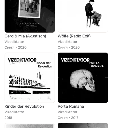
Gerd & Mia (Akustisch)
Wölfe (Radio Edit)
Vizediktator
Vizediktator
Сингл
2020
Сингл
2020
Kinder der Revolution
Porta Romana
Vizediktator
Vizediktator
2018
Сингл
2017